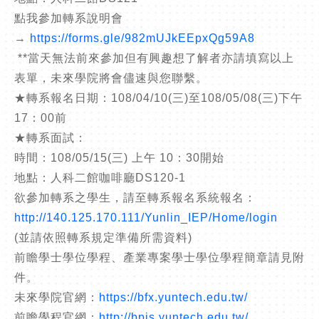
點我參加轉系說明會
→
https://forms.gle/982mUJkEEpxQg59A8
**當天無法前來參加但有興趣想了解者亦請填寫以上
表單，未來學院將會儘速與您聯繫。
★轉系報名日期：108/04/10(三)至108/05/08(三)下午
17：00前
★轉系面試：
時間：108/05/15(三) 上午 10：30開始
地點：人科二館咖啡廳DS120-1
欲參加轉系之學生，請至轉系報名系統報名：
http://140.125.170.111/Yunlin_IEP/Home/login
(並請依照轉系規定準備所需資料)
前瞻學士學位學程、產業專案學士學位學程簡章請見附
件。
未來學院官網：
https://bfx.yuntech.edu.tw/
前瞻學程官網：
http://bpis.yuntech.edu.tw/