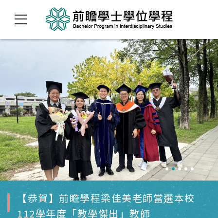
程梁佳美老師當選本校
【恭賀】前瞻學程
學傑出」教師
隊參加【第十四屆