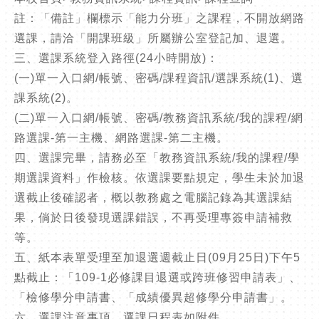
註：「備註」欄標示「能力分班」之課程，不開放網路
選課，請洽「開課班級」所屬辦公室登記加、退選。
三、選課系統登入路徑(24小時開放)：
(一)單一入口網/帳號、密碼/課程資訊/選課系統(1)、選
課系統(2)。
(二)單一入口網/帳號、密碼/教務資訊系統/我的課程/網
路選課-第一主機、網路選課-第二主機。
四、選課完畢，請務必至「教務資訊系統/我的課程/學
期選課資料」作檢核。依選課要點規定，學生未於加退
選截止後確認者，概以教務處之電腦記錄為其選課結
果，倘於日後發現選課錯誤，不再受理專簽申請補救
等。
五、紙本表單受理至加退選週截止日(09月25日)下午5
點截止：「109-1必修課目退選或跨班修習申請表」、
「檢修學分申請書、「成績優異超修學分申請書」。
六、選課注意事項、選課日程表如附件。