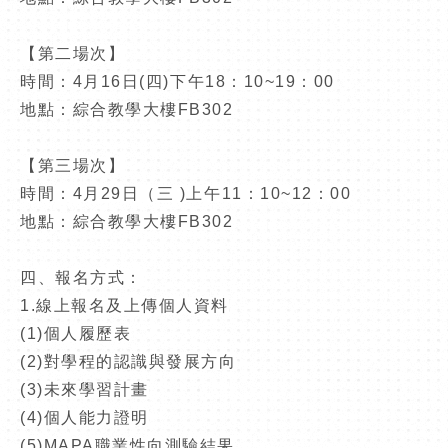
【第二場次】
時間：
4
月
16
日
(
四
)
下午
18
：
10~19
：
00
地點：綜合教學大樓
FB302
【第三場次】
時間：
4
月
29
日（三
)
上午
11
：
10~12
：
00
地點：綜合教學大樓
FB302
四、報名方式：
1.
線上報名及上傳個人資料
(1)
個人履歷表
(2)
對學程的認識與發展方向
(3)
未來學習計畫
(4)
個人能力證明
(5)MAPA
職業性向測驗結果