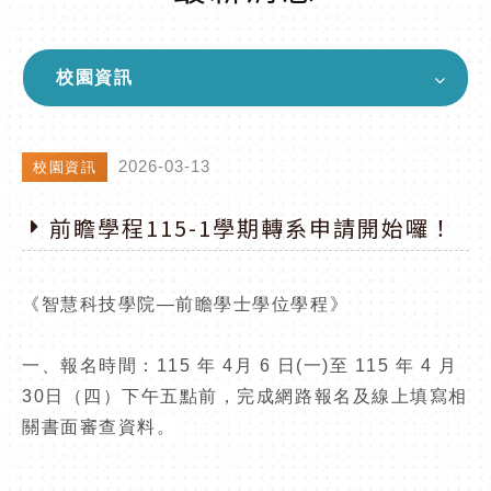
校園資訊
2026-03-13
校園資訊
前瞻學程115-1學期轉系申請開始囉！
《智慧科技學院
—
前瞻學士學位學程》
一、報名時間：
115
年
4
月
6
日
(
一
)
至
115
年
4
月
30
日（四）下午五點前，完成網路報名及線上填寫相
關書面審查資料。