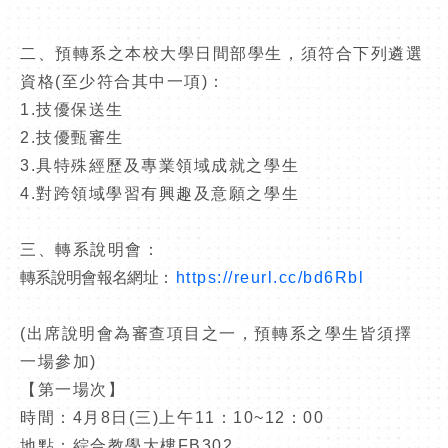
二、預轉系之本校大學日間部學生，須符合下列遴選
資格
(
至少符合其中一項
)
：
1.
技優保送生
2.
技優甄審生
3.
具特殊經歷及專業領域成就之學生
4.
對跨領域學習有興趣及意願之學生
三、轉系說明會：
轉系說明會報名網址
：
https://reurl.cc/bd6Rbl
(
出席說明會為審查項目之一，預轉系之學生皆須擇
一場參加
)
【第一場次】
時間：
4
月
8
日
(
三
)
上午
11
：
10~12
：
00
地點：綜合教學大樓
FB302