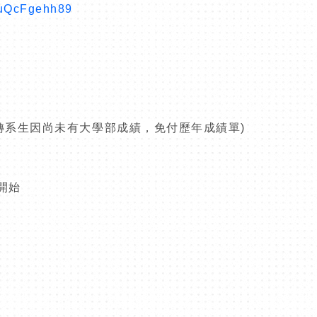
WkuQcFgehh89
轉系生因尚未有大學部成績，免付歷年成績單
)
開始