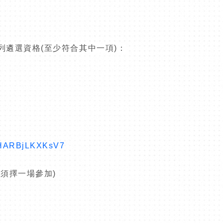
列遴選資格
(
至少符合其中一項
)
：
TJHARBjLKXKsV7
皆須擇一場參加
)