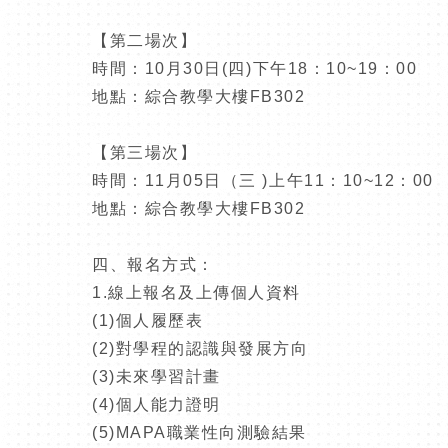
【第二場次】
時間：
10
月
30
日
(
四
)
下午
18
：
10~19
：
00
地點：綜合教學大樓
FB302
【第三場次】
時間：
11
月
05
日（三
)
上午
11
：
10~12
：
00
地點：綜合教學大樓
FB302
四、報名方式：
1.
線上報名及上傳個人資料
(1)
個人履歷表
(2)
對學程的認識與發展方向
(3)
未來學習計畫
(4)
個人能力證明
(5)MAPA
職業性向測驗結果