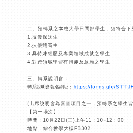
二、預轉系之本校大學日間部學生，須符合下
1.
技優保送生
2.
技優甄審生
3.
具特殊經歷及專業領域成就之學生
4.
對跨領域學習有興趣及意願之學生
三、轉系說明會：
轉系說明會報名網址
：
https://forms.gle/SfF
(
出席說明會為審查項目之一，預轉系之學生
【第一場次】
時間：
10
月
22
日
(
三
)
上午
11
：
10~12
：
00
地點：綜合教學大樓
FB302