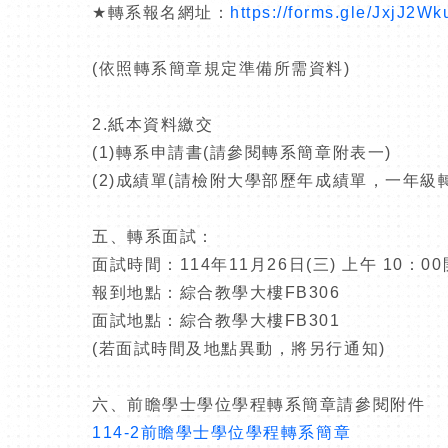
★
轉系報名網址：
https://forms.gle/JxjJ2
(
依照轉系簡章規定準備所需資料
)
2.
紙本資料繳交
(1)
轉系申請書
(
請參閱轉系簡章附表一
)
(2)
成績單
(
請檢附大學部歷年成績單，一年級
五、轉系面試：
面試時間：
114
年
11
月
26
日
(
三
)
上午
10
：
00
報到地點：綜合教學大樓
FB306
面試地點：綜合教學大樓
FB301
(
若面試時間及地點異動，將另行通知
)
六、前瞻學士學位學程轉系簡章請參閱附件
114-
2
前瞻學士學位學程轉系簡章