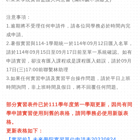
注意事項：
1.
逾期將不受理任何申請件，請各位同學務必於時間內完
成申請。
2.
暑假實習與
114-1
學期統一於
114
年
09
月
12
日匯入名單，
請於
114
年
09
月
15
日至
09
月
17
日前至單一系統確認。如有
申請實習，卻沒有匯入課程或是課程匯入錯誤，請於
09
月
17
日
(
三
)17:00
前聯繫林助理
3.
如果任何實習申請及實習平台操作問題，請於平日上班
時間詢問，非上班時間及假日，將不回覆任何問題。
部分實習表件已於
111
學年度第一學期更新，因尚有同
學申請實習使用到舊的表格，請同學務必使用新版表
格。
更新表格如下：
【實習前】未來學院實習單位申請表
20220824