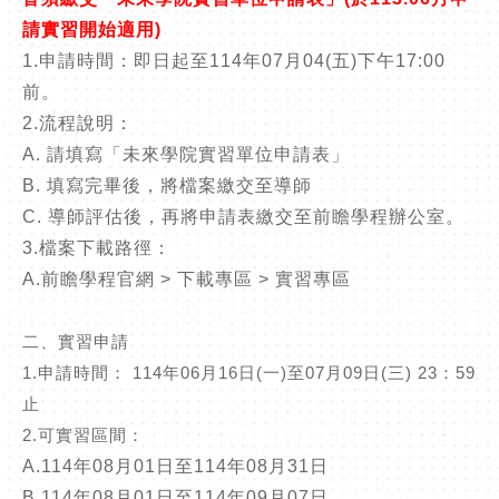
請實習開始適用
)
1.
申請時間：即日起至
114
年
07
月
04(
五
)
下午
17:00
前。
2.
流程說明：
A.
請填寫「未來學院實習單位申請表」
B.
填寫完畢後，將檔案繳交至導師
C.
導師評估後，再將申請表繳交至前瞻學程辦公室。
3.
檔案下載路徑：
A.
前瞻學程官網
>
下載專區
>
實習專區
二、實習申請
1.
申請時間：
114
年
06
月
16
日
(
一
)
至
07
月
09
日
(
三
) 23
：
59
止
2.
可實習區間：
A.114
年
08
月
01
日至
114
年
08
月
31
日
B.114
年
08
月
01
日至
114
年
09
月
07
日