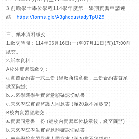
3.
前瞻學士學位學程
114
學年度第一學期實習申請連
結：
https://forms.gle/A3ghcqustadyTpUZ9
三、紙本資料繳交
1.
繳交時間：
114
年
06
月
16
日
(
一
)
至
07
月
11
日
(
五
)17:00
前
繳交。
2.
紙本資料：
A
校外實習應繳交：
a.
實習合約書一式三份
(
經廠商核章後，三份合約書皆須
繳至院辦
)
b.
未來學院學生實習意願確認切結書
c.
未來學院實習監護人同意書
(
滿
20
歲不須繳交
)
B
校內實習應繳交：
a.
實習同意書一份
(
經校內實習單位核章後，繳至院辦
)
b.
未來學院學生實習意願確認切結書
c.
未來學院實習監護人同意書
(
滿
20
歲不須繳交
)