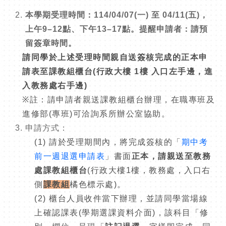
本學期受理時間：
114/04/07(
一) 至 04/11(五)，
上午9–12點、下午13–17點。提醒申請者：請預
留簽章時間。
請同學於上述受理時間親自送簽核完成的正本申
請表至課教組櫃台(行政大樓 1樓 入口左手邊，進
入教務處右手邊)
※
註：請申請者親送課教組櫃台辦理，在職專班及
進修部(專班)可洽詢系所辦公室協助。
申請方式：
(1) 請於受理期間內，將完成簽核的「
期中考
前一週退選申請表
」書面
正本，請親送至教務
處課教組櫃台
(行政大樓1樓，教務處，入口右
側
課教組
橘色標示處)。
(2) 櫃台人員收件當下辦理，並請同學當場線
上確認課表(學期選課資料介面)，該科目「修