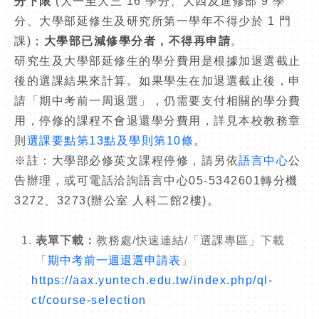
分下限
(大一至大三 16 學分、大四及進修部 9 學
分、大學部延修生及研究所第一學年不得少於 1 門
課)；
大學部已減修學分者，不得再申請
。
研究生及大學部延修生的學分費用是根據加退選截止
後的選課結果來計算。如果學生在加退選截止後，申
請「期中考前一周退選」，仍需要支付相關的學分費
用，停修的課程不會退還學分費用，詳見本校教務章
則
選課要點第13點及學則第10條
。
※註：大學部必修英文課程停修，請另依
語言中心
公
告辦理，或可電話洽詢語言中心05-5342601轉分機
3272、3273(辦公室 人科二館2樓)。
表單下載：
教務處/快速連結/「選課專區」下載
「
期中考前一週退選申請表
」
https://aax.yuntech.edu.tw/index.php/ql-
ct/course-selection