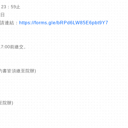
 23：59止
2日
申請連結：
https://forms.gle/bRPd6LW85E6pbt9Y7
17:00前繳交。
約書皆須繳至院辦)
)
至院辦)
)