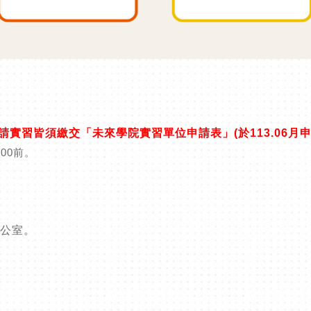
請實習皆須繳交「未來學院實習單位申請表」(於113.06月
:00前。
辦公室。