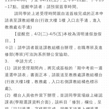
–17點。提醒申請者：請預留簽章時間。
請同學於上述受理時間親自送簽核完成的正本申
請表至課教組櫃台(行政大樓 1樓 入口左手邊，進入
教務處右手邊)
【提醒您，4/2(二)-4/5(五)本校為清明連假放假
日。】
※註：請申請者親送課教組櫃台辦理，在職專班及進
修部(專班)可洽詢系所辦公室協助。
3. 申請方式：
(1) 請於受理期間內，將完成簽核的「期中考前一週
退選申請表」書面正本，請親送至教務處課教組櫃台
(行政大樓1樓，教務處，入口右側課教組橘色標示
處)。
(2) 櫃台人員收件當下辦理，並請同學當場線上確認
課表(學期選課資料介面)，該科目「修別」欄位，呈
現「註記退選」字樣即完成，同學不須再上網退選。