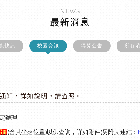
NEWS
最新消息
動快訊
校園資訊
得獎公告
所有
通知，詳如說明，請查照。
定辦理。
清冊
(
含其坐落位置
)
以供
查詢，詳如附件
(
另附其連結：