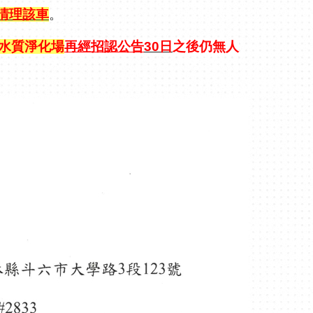
清理該車
。
水質
淨化場
再經招認公告
30
日
之後仍無人