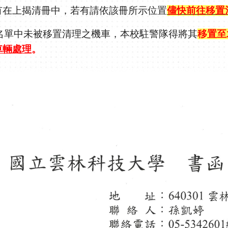
有在上揭清冊中，
若有請依該冊所示位置
儘快前往移置
名單中未被移置清理之機車，本校駐警隊得將其
移置至
車輛處理
。