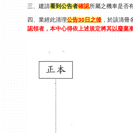
三、建請
看到公告者
確認
所屬之機車是否
四、業經此清理
公告
30
日之後
，
於該清冊
認領者，
本中心得依上述規定將其
以廢棄