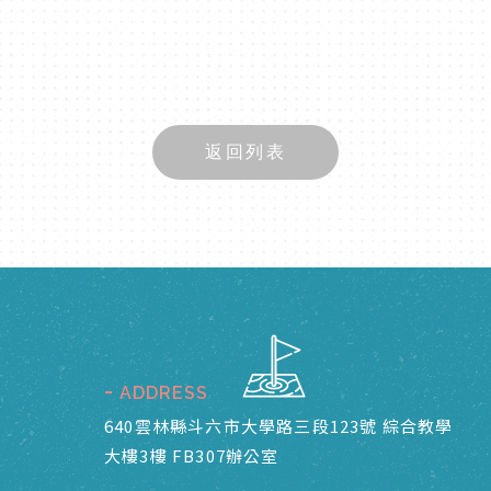
返回列表
ADDRESS
640雲林縣斗六市大學路三段123號 綜合教學
大樓3樓 FB307辦公室