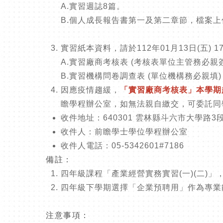
A.
實習週誌
8
篇。
B.
個人成長報告書第一及第二章節，檔案上
實習紙本資料，請於112年01月13日(五)
A.
實習廠商考核表
(
考核表單位主管務必親
B.
實習機構問卷調查表
(
單位機構務必親填
因應疫情趨緩，
「實習廠商考核表」本學期
瞻學程辦公室，如無法親自繳交，可委託同
收件地址：640301 雲林縣斗六市大學路3段
收件人：前瞻學士學位學程辦公室
收件人電話：05-5342601#7186
備註：
四年級課程「產業經營實務實習
(
一
)(
二
)
」
四年級下學期選擇「企業預聘用」作為專業
注意事項：