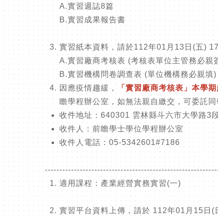
A.
實習週誌
8
篇
B.
實習成果報告書
實習紙本資料，請於112年01月13日(五)
A.
實習廠商考核表
(
考核表單位主管務必親
B.
實習機構問卷調查表
(
單位機構務必親填
因應疫情趨緩，
「實習廠商考核表」本學期
瞻學程辦公室，如無法親自繳交，可委託同
收件地址：640301 雲林縣斗六市大學路3段
收件人：前瞻學士學位學程辦公室
收件人電話：05-5342601#7186
-----------------------------------------------------------
適用課程：
產業經營實務實習
(
一
)
實習平台資料上傳，請於
112
年01
月15
日
(