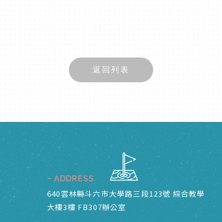
返回列表
ADDRESS
640雲林縣斗六市大學路三段123號 綜合教學
大樓3樓 FB307辦公室