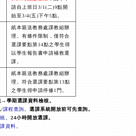
請自上班日3/1(二)9點開
始至3
/4(五)下午5點。
紙本親送教務處課教組辦
理。有條件限制，僅符合
選課要點第14點
之學生得
以學生報告書申請補救選
課。
紙本親送教務處課教組辦
理。符合選課要點第13點
之學生得申請停
修1門。
統
→
學期選課資料檢核。
/
課程查詢
。
選課系統開放前可
先查詢。
統
。
24
小時開放
選課。
課資料
。