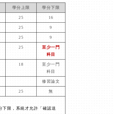
學分上限
學分下限
25
16
25
9
25
9
25
至少一門
科目
見
18
至少一門
科目
修習論文
25
無
分下限，
系統才允許「確認送