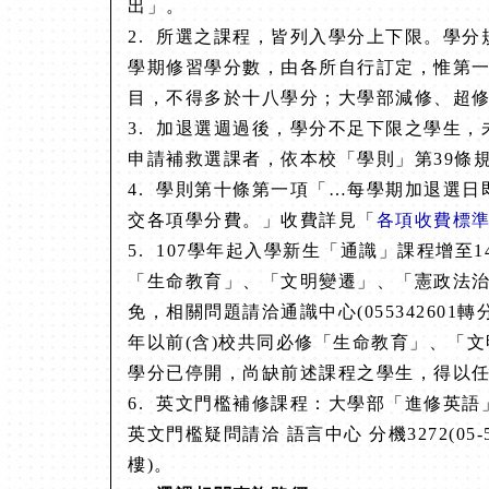
出」。
2.
所選之課程，皆列入學分上下限。學分
學期修習學分數，由各所自行訂定，
惟第
目，不得多於十八學分；
大學部減修、超
3.
加退選週過後，學分不足下限之學生，
申請補救選課者，依本校「學則」第39條
4.
學則第十條第一項「…每學期加退選日
交各項學分費。」收費詳見「
各項收費標
5.
107
學年起入學新生「通識」課程增至1
「生命教育」、「文明變遷」、「憲政法
免，相關問題請洽通識中心(
055342601
年
以前(含)校共同必修「生命教育」、「
學分已停開，尚缺前述課程之學生，得以
6.
英文門檻補修課程：大學部「進修英語
英文門檻疑問請洽 語言中心 分機3272(05-
樓)。