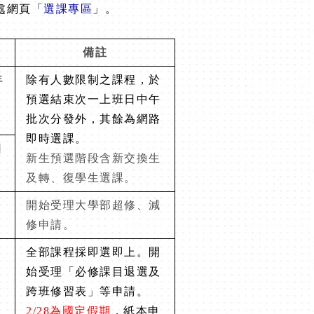
處網頁「
選課專區
」。
備註
年
除有人數限制之課程，於
預選結束次一上班日中午
批次分發外，
其餘為網路
即時選課。
日
新生預選階段含新交換生
及轉、復學生選課。
開始受理大學部超修、減
修申請。
全部課程採即選即上。開
始受理「必修課目退選及
跨班修習表」
等申請。
2/28
為國定假期
，紙本申