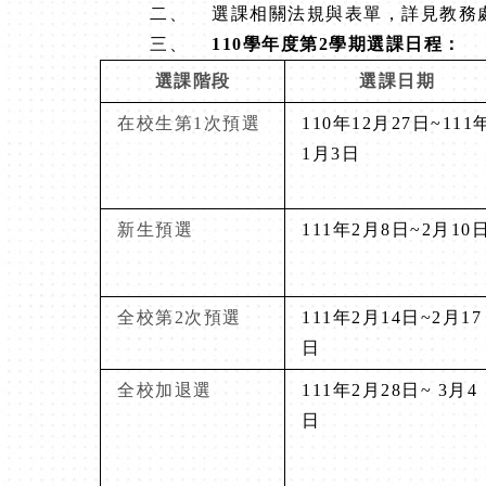
二、
選課相關法規與表單，詳見教務
三、
110
學年度第2學期選課日程：
選課階段
選課日期
在校生第1次預選
110
年12月27日~111
1月3日
新生預選
111
年2月8日~2月10
全校第2次預選
111
年2月14日~2月17
日
全校加退選
111
年2月28日~ 3月4
日