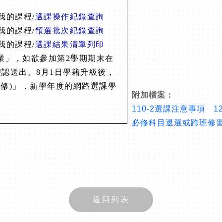
我的課程/
選課操作紀
錄查詢
我的課程/
預選批次紀
錄查詢
我的課程/
選課結果清
單列印
業」，如欲參加第2
學期期末在
認送出。8
月1日學籍升級後，
延修
)」，新學年度的網路選課學
附加檔案：
110-2選課注意事項 1
必修科目退選或跨班修
返回列表