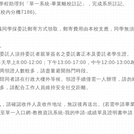
由學程助理到「單一系統-畢業離校註記」，完成系所註記。
內分機7186)。
議同學採委託郵寄方式領取，郵寄費用由本校支應，同學無須
。
受委託人須持委託者親筆簽名之委託書正本及委託者學生證。
早上8:00-12:00；下午13:00-17:00，中午12:00
一周領證人數較多，請盡量避開熱門時段。
，陪同者請在行政大樓外等候。領證手續僅需一人辦理，請勿
人多，請配合工作人員維持安全社交距離。
訊，請確認收件人及收件地址，無誤後再送出。(若需申請畢
至單一入口網-教務資訊系統-我的申請-成績單及證明書申