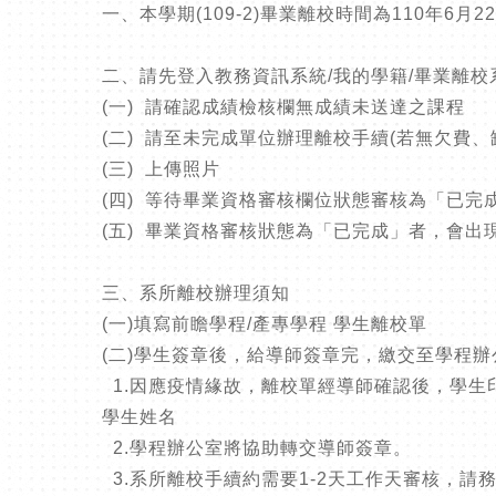
一、本學期(109-2)畢業離校時間為110年6月2
二、請先登入教務資訊系統/我的學籍/畢業離校
(一) 請確認成績檢核欄無成績未送達之課程
(二) 請至未完成單位辦理離校手續(若無欠費
(三) 上傳照片
(四) 等待畢業資格審核欄位狀態審核為「已
(五) 畢業資格審核狀態為「已完成」者，會
三、系所離校辦理須知
(一)填寫前瞻學程/產專學程 學生離校單
(二)學生簽章後，給導師簽章完，繳交至學程辦
1.因應疫情緣故，離校單經導師確認後，學生印出簽名後
學生姓名
2.學程辦公室將協助轉交導師簽章。
3.系所離校手續約需要1-2天工作天審核，請