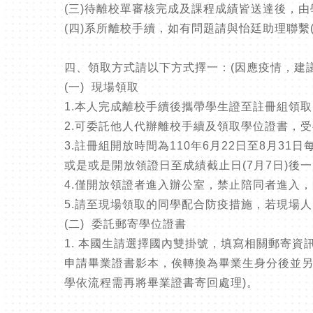
(三)待離校單審核完成及課程成績皆送達後，
(四)系所離校手續，如有問題請與怡廷助理聯繫(校
四、領取方式請以下方式擇一：(因應疫情，建
(一) 現場領取
1.本人完成離校手續後攜帶學生證至註冊組領取
2.可委託他人代辦離校手續及領取學位證書，
3.註冊組開放時間為110年6月22日至8月31日每天
或是或是開放領證日至成績截止日(7月7日)後
4.僅開放領證者進入辦公室，禁止陪同者進入
5.請至現場領取的同學配合防疫措施，若現場
(二) 委託郵寄學位證書
1. 本國生請選擇國內雙掛號，填寫相關郵寄資
申請畢業證書影本，俟轉換為畢業生身分後並另
學依流程需再將畢業證書寄回處理)。