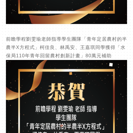
前瞻學程劉雯瑜老師指導學生團隊「青年定居農村的半
農半X方程式」柯佳良、林禹安、王嘉琪同學獲得「水
保局110年青年回留農村創新計畫」80萬元補助