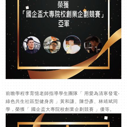
前瞻學程李育憶老師指導學生團隊「 用愛為清寒發電-
綠色共生社區型健身房 」黃和謙、陳岱彥、林靖斌同
學，榮獲「 國企盃大專院校創業企劃競賽 」優等。