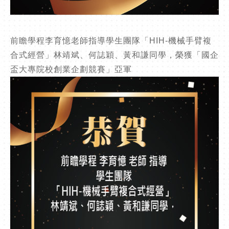
前瞻學程李育憶老師指導學生團隊「HIH-機械手臂複
合式經營」林靖斌、何誌穎、黃和謙同學，榮獲「國企
盃大專院校創業企劃競賽」亞軍