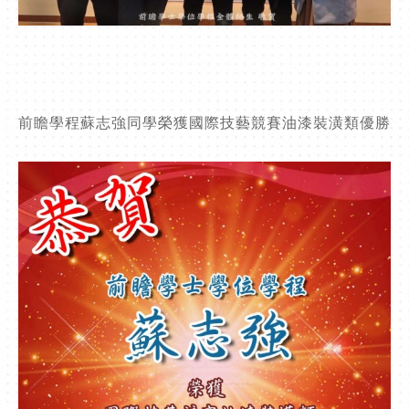
前瞻學程蘇志強同學榮獲國際技藝競賽油漆裝潢類優勝