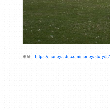
網址：
https://money.udn.com/money/story/