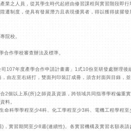
等產業之人員，從其學生時代起經由修習課程與實習階段即行
部陞遷制度，使具有發展潛力且表現優異者，得以獲得拔擢發
大專院校。
產學合作學校審查辦法及標準。
酒公司107年度產學合作申請計畫書」1式10份至研發處辦理
格，由左至右繕打，雙面列印裝訂成冊，須含封面與目錄，
合2個以上系(所)之師資及資源，跨領域共同指導學程偏重
件資料。
(生命科學學程至少4科、化工學程至少3科、電機工程學程至
)，實習期間至少8週(連續性)。各實習機構及實習名額表