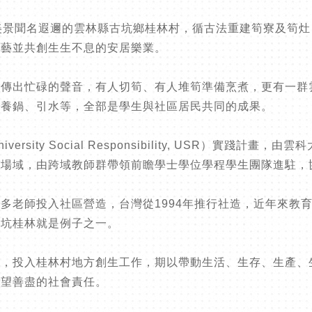
美景聞名遐邇的雲林縣古坑鄉桂林村，循古法重建筍寮及筍
技藝並共創生生不息的安居樂業。
天傳出忙碌的聲音，有人切筍、有人堆筍準備烹煮，更有一群
火養鍋、引水等，全部是學生與社區居民共同的成果。
sity Social Responsibility, USR）實踐
踐場域，由跨域教師群帶領前瞻學士學位學程學生團隊進駐，
多老師投入社區營造，台灣從1994年推行社造，近年來教育
古坑桂林就是例子之一。
隊，投入桂林村地方創生工作，期以帶動生活、生存、生產、
希望善盡的社會責任。