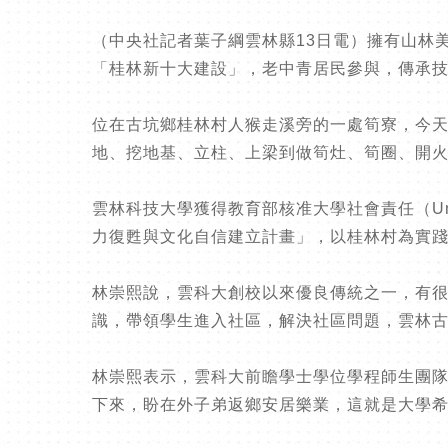
（中央社記者葉子綱雲林縣13日電）擁有山林
「桂林新十大建設」，老中青居民參與，傳承
位在古坑鄉桂林村人猴走溪旁的一處筍寮，今
地、挖地基、立柱、上梁到做筍灶、筍圈、開
雲林科技大學獲得教育部核准大學社會責任（Univer
力復甦與文化自信建立計畫」，以桂林村為實
林崇熙說，雲科大創校以來優良傳統之一，有很
識，帶領學生進入社區，解決社區問題，雲林
林崇熙表示，雲科大前瞻學士學位學程師生團
下來，盼在外子弟返鄉安居樂業，這就是大學