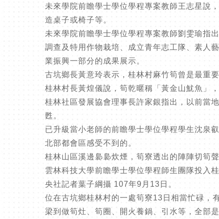
未來學院前瞻學士學位學程專案教師王志星說
造桌子或椅子等。
未來學院前瞻學士學位學程專案教師劉雯瑜指
調查及特用作物栽培、成立青年志工隊、素人
業振興一部分的成果展示。
古坑鄉長黃意玲表示，桂林村麻竹筍曾是最重
桂林村長黃煌儀說，筍乾暱稱「黃金山魷魚」，
桂林社區發展協會理事長許家銀指出，以前當
甦。
已升級當小老師的前瞻學士學位學程學生沈泉
北部都會區感受不到的。
桂林山區溪邊裊裊炊煙，筍寮透出的陣陣切筍
雲林科技大學前瞻學士學位學程師生團隊投入桂
央社記者葉子綱攝 107年9月13日。
位在古坑鄉桂林村的一處筍寮13日相當忙碌，
梁到做筍灶、筍圈、開火養鍋、引水等，全部是