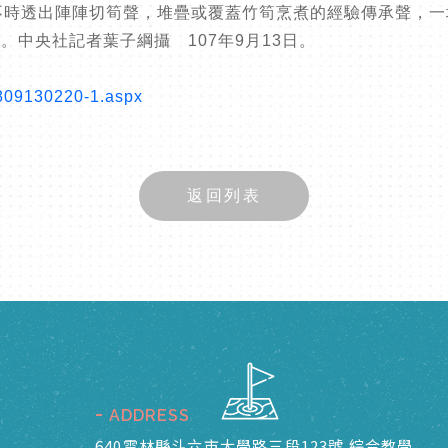
不時透出陣陣切筍聲，堆疊或覆蓋竹筍烹煮的經驗傳承聲，
中央社記者葉子綱攝 107年9月13日。
1809130220-1.aspx
返回列表
ADDRESS
640雲林縣斗六市大學路三段123號 綜合教學