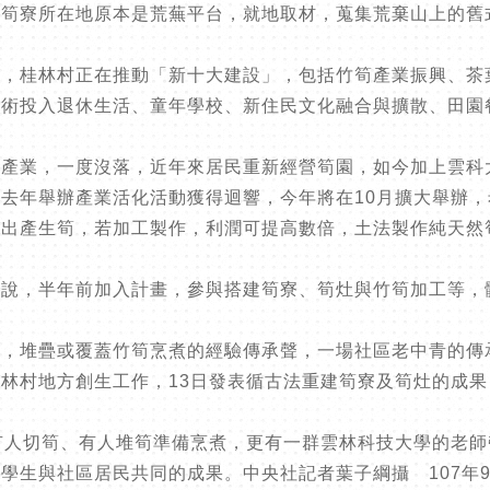
，筍寮所在地原本是荒蕪平台，就地取材，蒐集荒棄山上的舊
出，桂林村正在推動「新十大建設」，包括竹筍產業振興、茶
藝術投入退休生活、童年學校、新住民文化融合與擴散、田園
要產業，一度沒落，近年來居民重新經營筍園，如今加上雲科
去年舉辦產業活化活動獲得迴響，今年將在10月擴大舉辦
地出產生筍，若加工製作，利潤可提高數倍，土法製作純天然
叡說，半年前加入計畫，參與搭建筍寮、筍灶與竹筍加工等，
聲，堆疊或覆蓋竹筍烹煮的經驗傳承聲，一場社區老中青的傳
林村地方創生工作，13日發表循古法重建筍寮及筍灶的成
有人切筍、有人堆筍準備烹煮，更有一群雲林科技大學的老
學生與社區居民共同的成果。中央社記者葉子綱攝 107年9