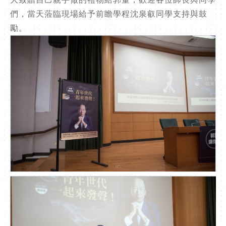
們，當天蒞臨現場給予前瞻學程沈泉叡同學支持與鼓
勵。