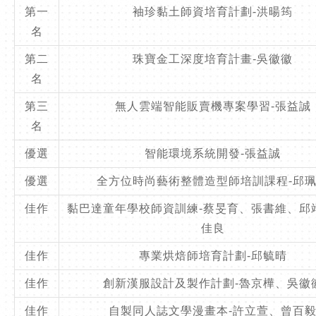
第一
袖珍黏土師資培育計劃-洪暘筠
名
第二
珠寶金工深度培育計畫-吳徽徽
名
第三
無人雲端智能販賣機專案學習-張益誠
名
優選
智能環境系統開發-張益誠
優選
全方位時尚藝術整體造型師培訓課程-邱
佳作
黏巴達童年學校師資訓練-蔡旻育、張書維、邱
佳良
佳作
專業烘焙師培育計劃-邱毓晴
佳作
創新漢服設計及製作計劃-魯京樺、吳徽
佳作
自製同人誌文學漫畫本-許立萱、曾百