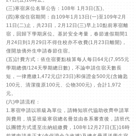
(三)寒宿床位名單公告：108年 1月3日(五)。
(四)寒假住宿期間：自109年1月13日(一)至109年2月
11日(二)止，共23日，2月12日(三)早上10點前寒宿離
宿，回歸下學期床位。基於安全考量，春節連假期間1
月24日到1月29日不得住校亦不收費(1月23日離開)，
僅開放僑外生申請春節住宿。
(五)計費方式：依住宿要點核算每人每日64元(7,955元
學期總價/124天學期總日數)，不論申請住宿天數長
短，一律應繳1,472元(計23日)和保證金500元(含鑰匙
100元、清潔復原100元、公物300元)，合計1,972
元。
(六)申請流程：
1.寒宿申請以班級為單位，請轉知班代協助收齊申請單
與費用，填妥班級寒宿總名冊並由各系審查後，請班代
以團體方式逕至出納組繳費，108年12月27日(五)16時
前將申請表正本(含保證金之收據)及總名冊逕送學生宿