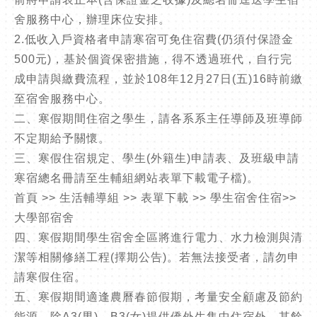
舍服務中心，辦理床位安排。
2.低收入戶資格者申請寒宿可免住宿費(仍須付保證金
500元)，基於個資保密措施，得不透過班代，自行完
成申請與繳費流程，並於108年12月27日(五)16時前繳
至宿舍服務中心。
二、寒假期間住宿之學生，請各系系主任導師及班導師
不定期給予關懷。
三、寒假住宿規定、學生(外籍生)申請表、及班級申請
寒宿總名冊請至生輔組網站表單下載電子檔)。
首頁 >> 生活輔導組 >> 表單下載 >> 學生宿舍住宿>>
大學部宿舍
四、寒假期間學生宿舍全區將進行電力、水力檢測與清
潔等相關修繕工程(擇期公告)。若無法接受者，請勿申
請寒假住宿。
五、寒假期間適逢農曆春節假期，考量安全顧慮及節約
能源，除A3(男)、B3(女)提供僑外生集中住宿外，其餘